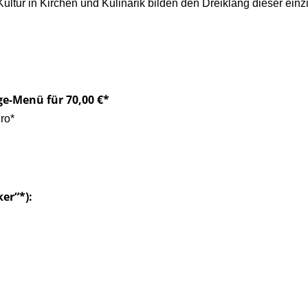
tur in Kirchen und Kulinarik bilden den Dreiklang dieser einz
e-Menü für 70,00 €*
ro*
er“*):