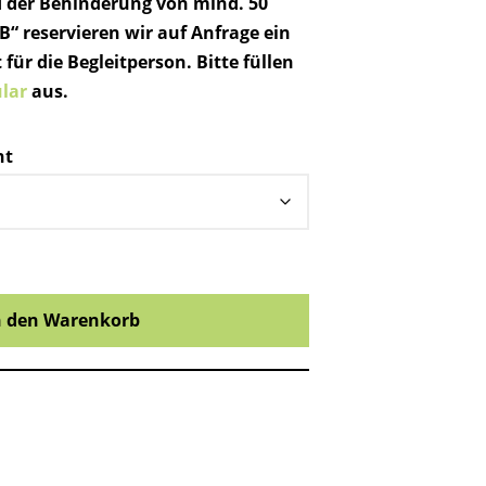
 der Behinderung von mind. 50
“ reservieren wir auf Anfrage ein
für die Begleitperson. Bitte füllen
lar
aus.
ht
n den Warenkorb