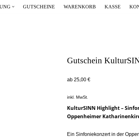
UNG
GUTSCHEINE
WARENKORB
KASSE
KO
Gutschein KulturSI
ab
25,00
€
inkl. MwSt.
KulturSINN Highlight – Sinfo
Oppenheimer Katharinenkir
Ein Sinfoniekonzert in der Oppen