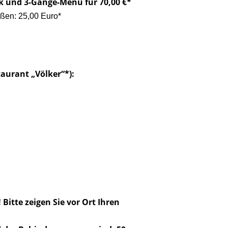
k und 3-Gänge-Menü für 70,00 €*
eßen: 25,00 Euro*
aurant „Völker“*):
 Bitte zeigen Sie vor Ort Ihren