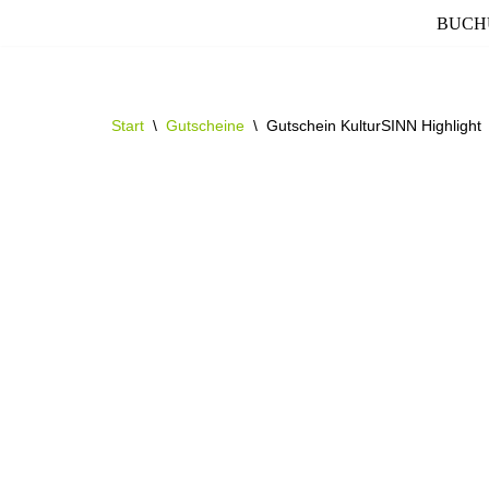
BUCH
Zum
Inhalt
springen
Start
\
Gutscheine
\
Gutschein KulturSINN Highlight