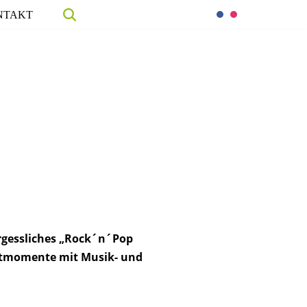
NTAKT
rgessliches „Rock´n´Pop
utmomente mit Musik- und