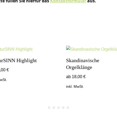
te füllen Sie hierfür das
Kontaktformular
aus.
urSINN Highlight
Skandinavische
Orgelklänge
,00
€
ab
18,00
€
MwSt.
inkl. MwSt.