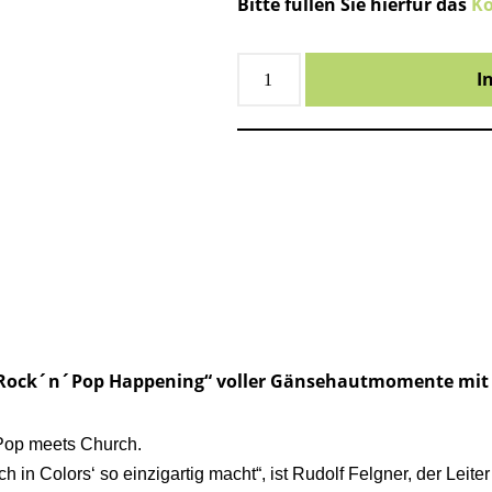
Bitte füllen Sie hierfür das
Ko
I
 „Rock´n´Pop Happening“ voller Gänsehautmomente mit
 Pop meets Church.
h in Colors‘ so einzigartig macht“, ist Rudolf Felgner, der Leit